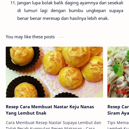
Jangan lupa bolak balik daging ayamnya dan sesekali
di lumuri lagi dengan bumbu ungkepan supaya
benar benar meresap dan hasilnya lebih enak.
You may like these posts
Resep Cara Membuat Nastar Keju Nanas
Resep Ca
Yang Lembut Enak
Siram Ay
Cara Membuat Resep Nastar Supaya Lembut dan
Tips Mema
Tidak Pecah Kumpulan Resep Makanan - Cara
Lembek Kumpulan Resep Makanan - Untuk