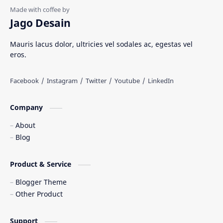
Rumah Adat
Sejarah di Indonesia
Jago Desain
Senjata Tradisional
Suku Bangsa
Mauris lacus dolor, ultricies vel sodales ac, egestas vel
eros.
Tarian Tradisional
Tempat Wisata
Web freelancer
Wisata Indonesia
Company
About
Blog
Product & Service
Blogger Theme
Other Product
Support