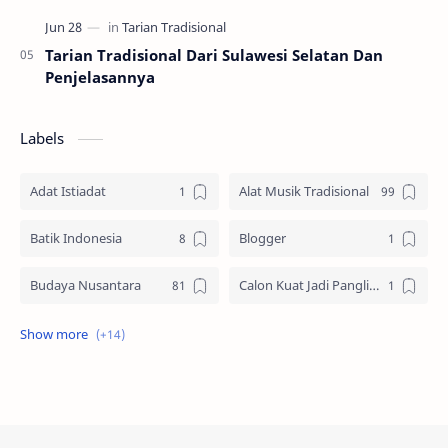
Tarian Tradisional Dari Sulawesi Selatan Dan
Penjelasannya
Labels
Adat Istiadat
Alat Musik Tradisional
Batik Indonesia
Blogger
Budaya Nusantara
Calon Kuat Jadi Panglima TNI
Jasa website
Materi Ilmu Seni
Materi Umum
Pakaian Adat
Peninggalan Nusantara
Resep Masakan