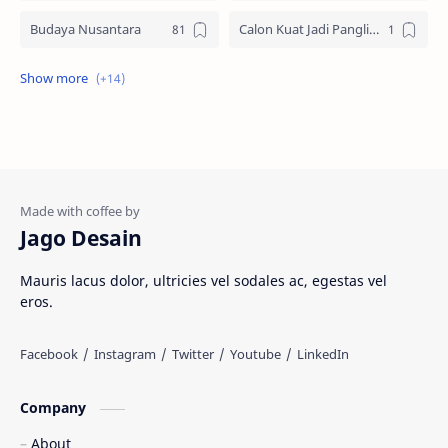
Budaya Nusantara
Calon Kuat Jadi Panglima TNI
Jasa website
Materi Ilmu Seni
Materi Umum
Pakaian Adat
Peninggalan Nusantara
Resep Masakan
Rumah Adat
Sejarah di Indonesia
Jago Desain
Senjata Tradisional
Suku Bangsa
Mauris lacus dolor, ultricies vel sodales ac, egestas vel
eros.
Tarian Tradisional
Tempat Wisata
Web freelancer
Wisata Indonesia
Company
About