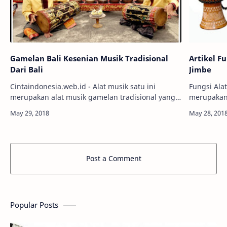
Gamelan Bali Kesenian Musik Tradisional
Artikel F
Dari Bali
Jimbe
Cintaindonesia.web.id - Alat musik satu ini
Fungsi Ala
merupakan alat musik gamelan tradisional yang
merupakan 
khas dari Bali. Namanya adalah Gamelan Bali.
yang cara memaink
Apakah Gamelan Bali itu? Gamelan Bal…
menggunak
Post a Comment
Popular Posts