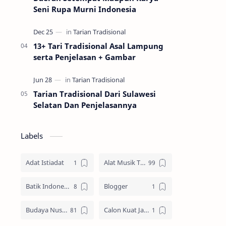
Seni Rupa Murni Indonesia
13+ Tari Tradisional Asal Lampung
serta Penjelasan + Gambar
Tarian Tradisional Dari Sulawesi
Selatan Dan Penjelasannya
Labels
Adat Istiadat
Alat Musik Tradisional
Batik Indonesia
Blogger
Budaya Nusantara
Calon Kuat Jadi Panglima TNI