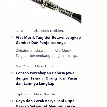
Alat Musik Tanjidor Betawi Lengkap
Gambar Dan Penjelasannya
Cintaindonesia.web.id - Alat Musik
Tanjidor berkembang dengan seiring
perkembangan kesenian orkes betawi
yang mulai marak diabad ke-19.
Keseni…
Contoh Percakapan Bahasa Jawa
dengan Teman , Orang Tua , Pacar
dan Lainnya Lengkap
Gaya dan Corak Karya Seni Rupa
Daerah Setempat Maupun Karya