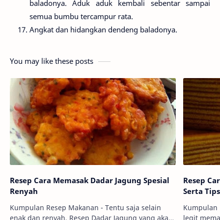
baladonya. Aduk aduk kembali sebentar sampai
semua bumbu tercampur rata.
Angkat dan hidangkan dendeng baladonya.
You may like these posts
Resep Cara Memasak Dadar Jagung Spesial
Resep Car
Renyah
Serta Tip
Kumpulan Resep Makanan - Tentu saja selain
Kumpulan 
enak dan renyah, Resep Dadar Jagung yang akan
legit memang