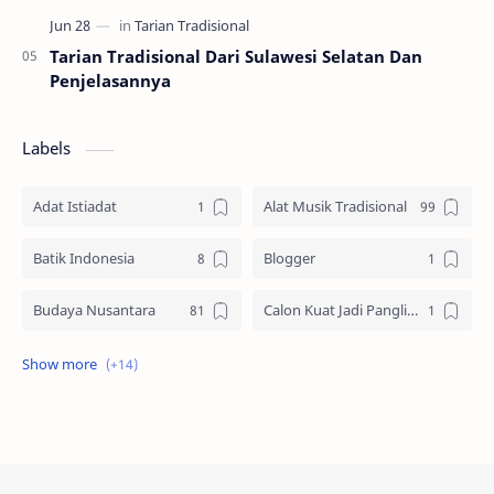
Tarian Tradisional Dari Sulawesi Selatan Dan
Penjelasannya
Labels
Adat Istiadat
Alat Musik Tradisional
Batik Indonesia
Blogger
Budaya Nusantara
Calon Kuat Jadi Panglima TNI
Jasa website
Materi Ilmu Seni
Materi Umum
Pakaian Adat
Peninggalan Nusantara
Resep Masakan