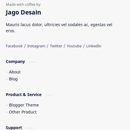
Rumah Adat
Sejarah di Indonesia
Jago Desain
Senjata Tradisional
Suku Bangsa
Mauris lacus dolor, ultricies vel sodales ac, egestas vel
eros.
Tarian Tradisional
Tempat Wisata
Web freelancer
Wisata Indonesia
Company
About
Blog
Product & Service
Blogger Theme
Other Product
Support