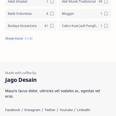
Adat Istiadat
Alat Musik Tradisional
Batik Indonesia
Blogger
Budaya Nusantara
Calon Kuat Jadi Panglima TNI
Jasa website
Materi Ilmu Seni
Materi Umum
Pakaian Adat
Peninggalan Nusantara
Resep Masakan
Rumah Adat
Sejarah di Indonesia
Jago Desain
Senjata Tradisional
Suku Bangsa
Mauris lacus dolor, ultricies vel sodales ac, egestas vel
eros.
Tarian Tradisional
Tempat Wisata
Web freelancer
Wisata Indonesia