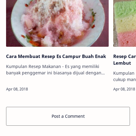
Cara Membuat Resep Es Campur Buah Enak
Resep Ca
Lembut
Kumpulan Resep Makanan - Es yang memiliki
banyak penggemar ini biasanya dijual dengan
Kumpulan 
harga murah, tergantung kota yang dihinggapi
cukup manis, t
dan tempat makannya. Namun untuk penjual
juga cukup
bia…
Post a Comment