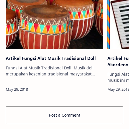
Artikel Fungsi Alat Musik Tradisional Doll
Artikel F
Akordeon
Fungsi Alat Musik Tradisional Doll. Musik doll
merupakan kesenian tradisional masyarakat
Fungsi Ala
Bengkulu, sebagai instrument yang dapat
musik ini 
dikembangkan sesuai kebutuhan senimannya,
sumatera s
sert…
Post a Comment