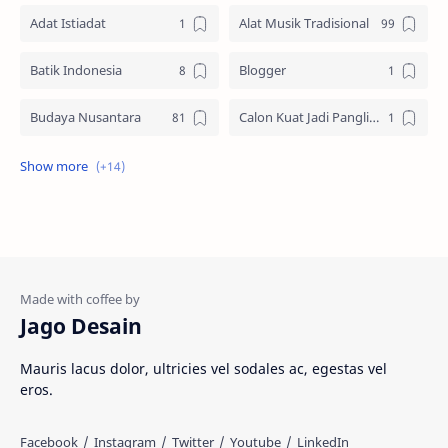
Adat Istiadat
Alat Musik Tradisional
Batik Indonesia
Blogger
Budaya Nusantara
Calon Kuat Jadi Panglima TNI
Jasa website
Materi Ilmu Seni
Materi Umum
Pakaian Adat
Peninggalan Nusantara
Resep Masakan
Rumah Adat
Sejarah di Indonesia
Jago Desain
Senjata Tradisional
Suku Bangsa
Mauris lacus dolor, ultricies vel sodales ac, egestas vel
eros.
Tarian Tradisional
Tempat Wisata
Web freelancer
Wisata Indonesia