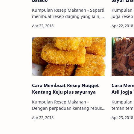
Balado
Sayur En
Kumpulan Resep Makanan - Seperti
Kumpulan 
membuat resep daging yang lain,
juga resep
ada beberapa hal yang harus
lontong sayur jug
diperhatikan dalam cara membuat
bahan bah
dendeng ini. Pada dasarnya, proses
sangat sed
membuat resep d…
labu siam,
Cara Membuat Resep Nugget
Cara Mem
Kentang Keju plus sayurnya
Asli Jogj
Kumpulan Resep Makanan -
Kumpulan 
Dengan perpaduan kentang rebus
teman tema
yang sehat, keju chedar yang kaya
daerah Jogja dan 
kandungan susu, wortel yang kaya
mungkin le
vitamin alami dan bahan bahan
untuk mem
alami lain, resep nugg…
daripada 