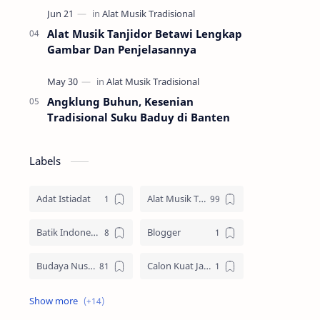
Alat Musik Tanjidor Betawi Lengkap
Gambar Dan Penjelasannya
Angklung Buhun, Kesenian
Tradisional Suku Baduy di Banten
Labels
Adat Istiadat
Alat Musik Tradisional
Batik Indonesia
Blogger
Budaya Nusantara
Calon Kuat Jadi Panglima TNI
Jasa website
Materi Ilmu Seni