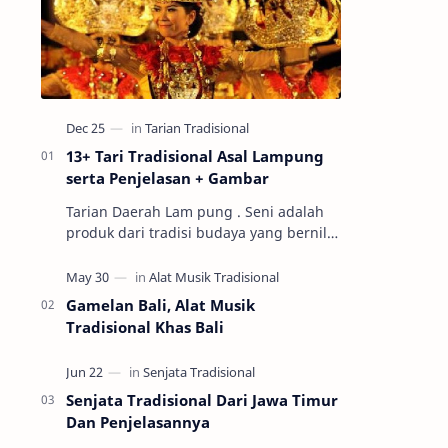
13+ Tari Tradisional Asal Lampung
serta Penjelasan + Gambar
Tarian Daerah Lam pung . Seni adalah
produk dari tradisi budaya yang bernilai
tinggi, sehingga seni yang baik dapat
menentukan keberlanjutan nilai b…
Gamelan Bali, Alat Musik
Tradisional Khas Bali
Senjata Tradisional Dari Jawa Timur
Dan Penjelasannya