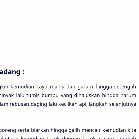
adang :
ngkih kemudian kayu manis dan garam hingga setengah
minyak lalu tumis bumbu yang dihaluskan hingga harum
m rebusan daging lalu kecilkan api. langkah selanjutnya
goreng serta biarkan hingga gajih mencair kemudian kita
melintang kemudian tusuk dengan tusukan sate. langkah