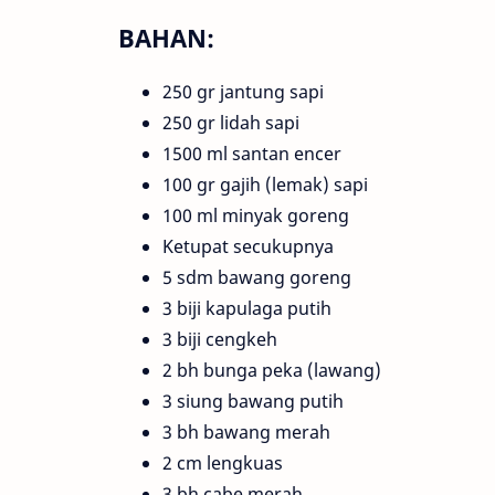
BAHAN:
250 gr jantung sapi
250 gr lidah sapi
1500 ml santan encer
100 gr gajih (lemak) sapi
100 ml minyak goreng
Ketupat secukupnya
5 sdm bawang goreng
3 biji kapulaga putih
3 biji cengkeh
2 bh bunga peka (lawang)
3 siung bawang putih
3 bh bawang merah
2 cm lengkuas
3 bh cabe merah