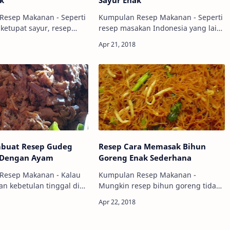
ak
Sayur Enak
Resep Makanan - Seperti
Kumpulan Resep Makanan - Seperti
 ketupat sayur, resep
resep masakan Indonesia yang lain,
a menggunakan
untuk membuat masakan ini yang
an dan bumbu yang
enak dan lezat kunci utamanya
erhana sekali, seperti
adalah di penggunaan bahan dan
 kacang p…
bumbu ketupat s…
buat Resep Gudeg
Resep Cara Memasak Bihun
a Dengan Ayam
Goreng Enak Sederhana
Resep Makanan - Kalau
Kumpulan Resep Makanan -
n kebetulan tinggal di
Mungkin resep bihun goreng tidak
sekitarnya,
sepopuler mie dan biasanya hanya
bih mudah dan praktis
digunakan untuk bahan pelengkap
beli makanan ini
masakan yang lain, tetapi kalau
membuatnya. Tet…
masalah rasa sebenar…