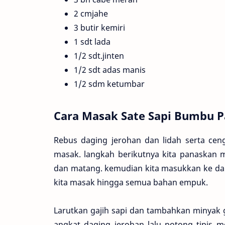
2 cmjahe
3 butir kemiri
1 sdt lada
1/2 sdt.jinten
1/2 sdt adas manis
1/2 sdm ketumbar
Cara Masak Sate Sapi Bumbu P
Rebus daging jerohan dan lidah serta ce
masak. langkah berikutnya kita panaskan 
dan matang. kemudian kita masukkan ke dala
kita masak hingga semua bahan empuk.
Larutkan gajih sapi dan tambahkan minyak 
angkat daging jerohan lalu potong tipis 