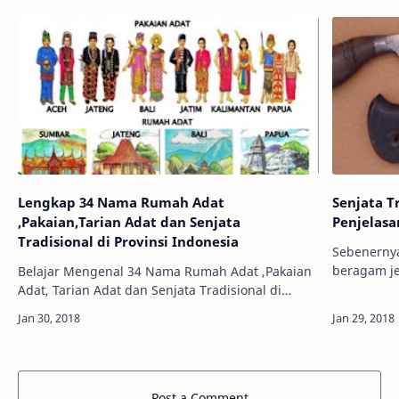
Lengkap 34 Nama Rumah Adat
Senjata T
,Pakaian,Tarian Adat dan Senjata
Penjelas
Tradisional di Provinsi Indonesia
Sebenerny
beragam jenis varian sen
Belajar Mengenal 34 Nama Rumah Adat ,Pakaian
kemajuan pad
Adat, Tarian Adat dan Senjata Tradisional di
Melayu di
Provinsi Indonesia Lengkap – Indonesia memiliki
banyak sekali keanekaragaman yang…
Post a Comment