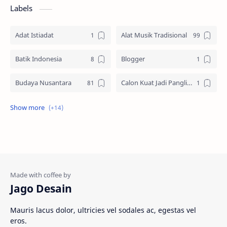
Labels
Adat Istiadat
Alat Musik Tradisional
Batik Indonesia
Blogger
Budaya Nusantara
Calon Kuat Jadi Panglima TNI
Jasa website
Materi Ilmu Seni
Materi Umum
Pakaian Adat
Peninggalan Nusantara
Resep Masakan
Rumah Adat
Sejarah di Indonesia
Jago Desain
Senjata Tradisional
Suku Bangsa
Mauris lacus dolor, ultricies vel sodales ac, egestas vel
eros.
Tarian Tradisional
Tempat Wisata