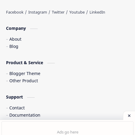
Web freelancer
Wisata Indonesia
Company
About
Blog
Product & Service
Blogger Theme
Other Product
Support
Contact
Documentation
©
2026
‧
Cinta Indonesia
. All rights reserved.
Post a Comment