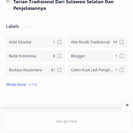
Tarian Tradisional Dari Sulawesi Selatan Dan
Penjelasannya
Labels
Adat Istiadat
Alat Musik Tradisional
Batik Indonesia
Blogger
Budaya Nusantara
Calon Kuat Jadi Panglima TNI
Jasa website
Materi Ilmu Seni
Materi Umum
Pakaian Adat
Peninggalan Nusantara
Resep Masakan
Post a Comment
Rumah Adat
Sejarah di Indonesia
Jago Desain