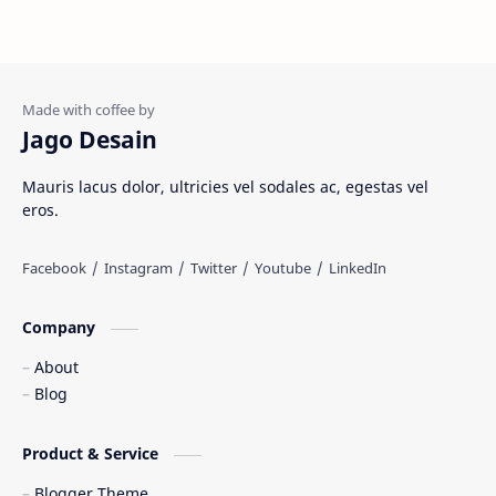
Materi Umum
Pakaian Adat
Peninggalan Nusantara
Resep Masakan
Rumah Adat
Sejarah di Indonesia
Jago Desain
Senjata Tradisional
Suku Bangsa
Mauris lacus dolor, ultricies vel sodales ac, egestas vel
eros.
Tarian Tradisional
Tempat Wisata
Web freelancer
Wisata Indonesia
Company
About
Blog
Product & Service
Blogger Theme