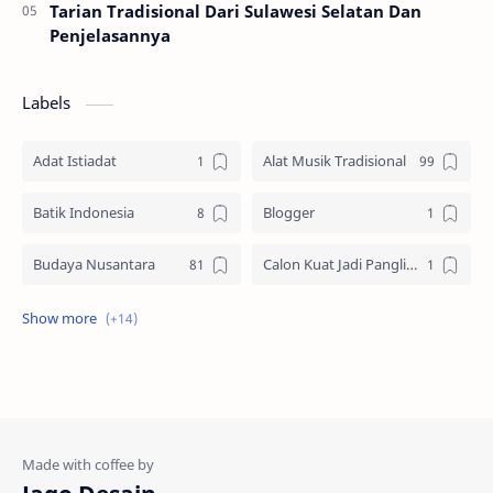
Tarian Tradisional Dari Sulawesi Selatan Dan
Penjelasannya
Labels
Adat Istiadat
Alat Musik Tradisional
Batik Indonesia
Blogger
Budaya Nusantara
Calon Kuat Jadi Panglima TNI
Jasa website
Materi Ilmu Seni
Materi Umum
Pakaian Adat
Peninggalan Nusantara
Resep Masakan
Rumah Adat
Sejarah di Indonesia