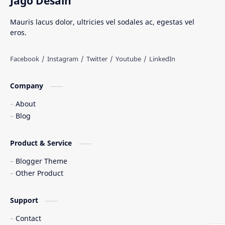
Jago Desain
Senjata Tradisional
Suku Bangsa
Mauris lacus dolor, ultricies vel sodales ac, egestas vel
eros.
Tarian Tradisional
Tempat Wisata
Web freelancer
Wisata Indonesia
Company
About
Blog
Product & Service
Blogger Theme
Other Product
Support
Contact