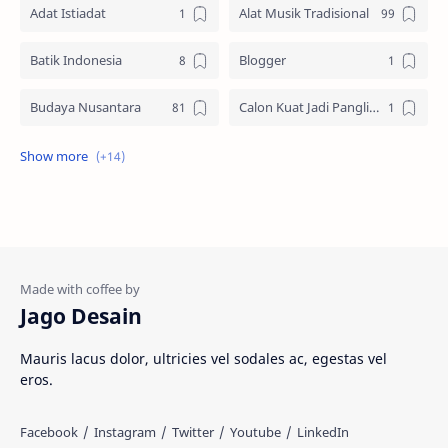
Adat Istiadat
Alat Musik Tradisional
Batik Indonesia
Blogger
Budaya Nusantara
Calon Kuat Jadi Panglima TNI
Jasa website
Materi Ilmu Seni
Materi Umum
Pakaian Adat
Peninggalan Nusantara
Resep Masakan
Rumah Adat
Sejarah di Indonesia
Jago Desain
Senjata Tradisional
Suku Bangsa
Mauris lacus dolor, ultricies vel sodales ac, egestas vel
eros.
Tarian Tradisional
Tempat Wisata
Web freelancer
Wisata Indonesia