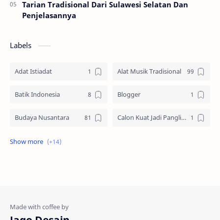
Tarian Tradisional Dari Sulawesi Selatan Dan
Penjelasannya
Labels
Adat Istiadat
Alat Musik Tradisional
Batik Indonesia
Blogger
Budaya Nusantara
Calon Kuat Jadi Panglima TNI
Jasa website
Materi Ilmu Seni
Materi Umum
Pakaian Adat
Peninggalan Nusantara
Resep Masakan
Rumah Adat
Sejarah di Indonesia
Jago Desain