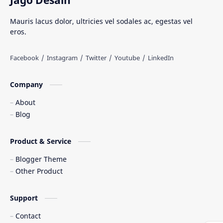
Senjata Tradisional
Suku Bangsa
Mauris lacus dolor, ultricies vel sodales ac, egestas vel
eros.
Tarian Tradisional
Tempat Wisata
Web freelancer
Wisata Indonesia
Company
About
Blog
Product & Service
Blogger Theme
Other Product
Support
Contact