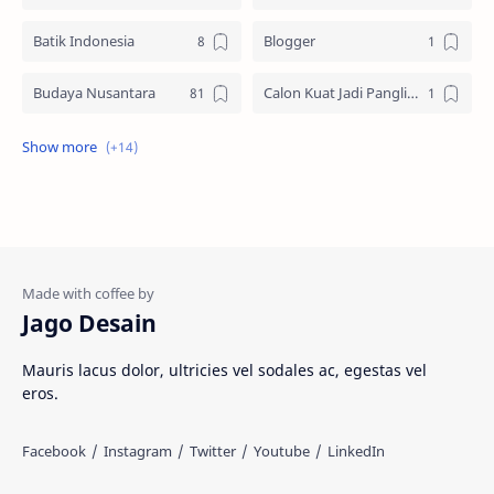
Batik Indonesia
Blogger
Budaya Nusantara
Calon Kuat Jadi Panglima TNI
Jasa website
Materi Ilmu Seni
Materi Umum
Pakaian Adat
Peninggalan Nusantara
Resep Masakan
Rumah Adat
Sejarah di Indonesia
Jago Desain
Senjata Tradisional
Suku Bangsa
Mauris lacus dolor, ultricies vel sodales ac, egestas vel
eros.
Tarian Tradisional
Tempat Wisata
Web freelancer
Wisata Indonesia