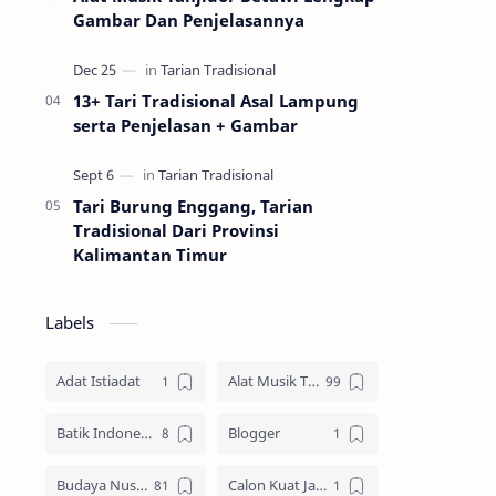
Gambar Dan Penjelasannya
13+ Tari Tradisional Asal Lampung
serta Penjelasan + Gambar
Tari Burung Enggang, Tarian
Tradisional Dari Provinsi
Kalimantan Timur
Labels
Adat Istiadat
Alat Musik Tradisional
Batik Indonesia
Blogger
Budaya Nusantara
Calon Kuat Jadi Panglima TNI