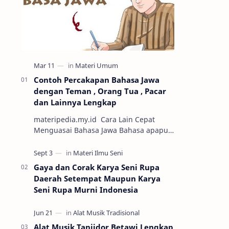
Contoh Percakapan Bahasa Jawa
dengan Teman , Orang Tua , Pacar
dan Lainnya Lengkap
materipedia.my.id Cara Lain Cepat
Menguasai Bahasa Jawa Bahasa apapun
jika dipraktikkan dengan cara
percakapan maka semakin mudah untuk
dikuasai. Sa…
Gaya dan Corak Karya Seni Rupa
Daerah Setempat Maupun Karya
Seni Rupa Murni Indonesia
Alat Musik Tanjidor Betawi Lengkap