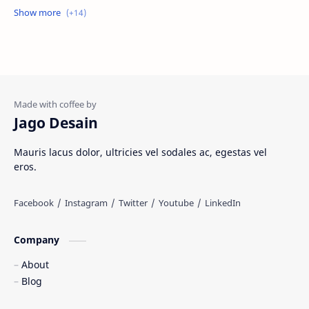
Jasa website
Materi Ilmu Seni
Materi Umum
Pakaian Adat
Peninggalan Nusantara
Resep Masakan
Rumah Adat
Sejarah di Indonesia
Jago Desain
Senjata Tradisional
Suku Bangsa
Mauris lacus dolor, ultricies vel sodales ac, egestas vel
eros.
Tarian Tradisional
Tempat Wisata
Web freelancer
Wisata Indonesia
Company
About
Blog