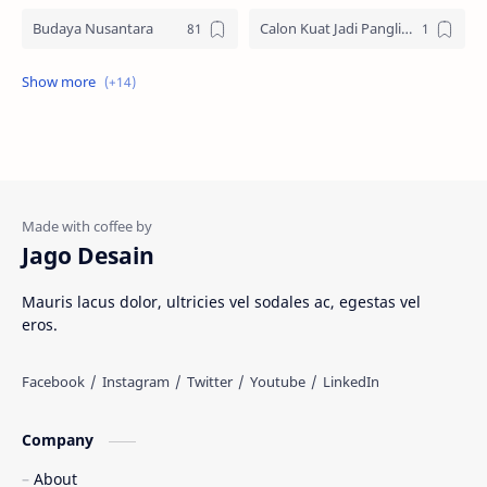
Budaya Nusantara
Calon Kuat Jadi Panglima TNI
Jasa website
Materi Ilmu Seni
Materi Umum
Pakaian Adat
Peninggalan Nusantara
Resep Masakan
Rumah Adat
Sejarah di Indonesia
Jago Desain
Senjata Tradisional
Suku Bangsa
Mauris lacus dolor, ultricies vel sodales ac, egestas vel
eros.
Tarian Tradisional
Tempat Wisata
Web freelancer
Wisata Indonesia
Company
About