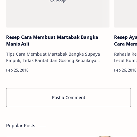
Resep Cara Membuat Martabak Bangka
Resep Ay
Manis Asli
Cara Me
Tips Cara Membuat Martabak Bangka Supaya
Rahasia R
Empuk, Tidak Bantat dan Gosong Sebaiknya
Lezat Kumpulan Resep Makanan - Kalau boleh
menggunakan cetakan martabak yang dibuat
jujur sih 
khusus supaya matangnya merata dan tidak
goreng len
gosong. Kal…
Post a Comment
Popular Posts