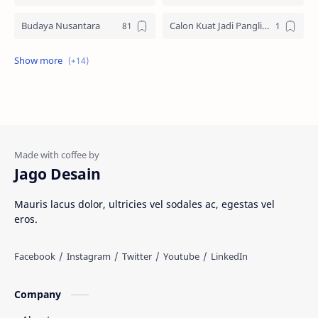
Budaya Nusantara
Calon Kuat Jadi Panglima TNI
Jasa website
Materi Ilmu Seni
Materi Umum
Pakaian Adat
Peninggalan Nusantara
Resep Masakan
Rumah Adat
Sejarah di Indonesia
Jago Desain
Senjata Tradisional
Suku Bangsa
Mauris lacus dolor, ultricies vel sodales ac, egestas vel
eros.
Tarian Tradisional
Tempat Wisata
Web freelancer
Wisata Indonesia
Company