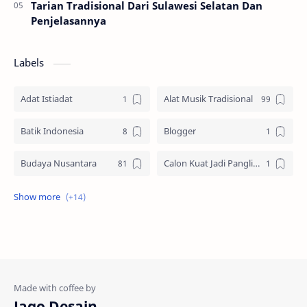
Tarian Tradisional Dari Sulawesi Selatan Dan
Penjelasannya
Labels
Adat Istiadat
Alat Musik Tradisional
Batik Indonesia
Blogger
Budaya Nusantara
Calon Kuat Jadi Panglima TNI
Jasa website
Materi Ilmu Seni
Materi Umum
Pakaian Adat
Peninggalan Nusantara
Resep Masakan
Rumah Adat
Sejarah di Indonesia
Jago Desain