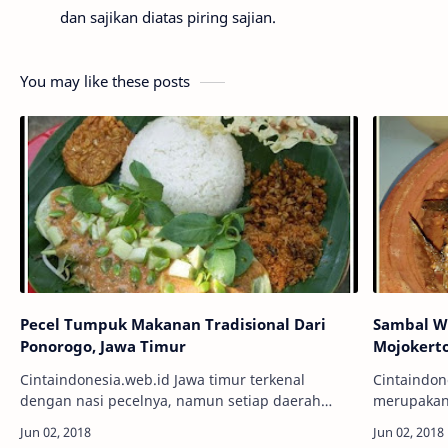
dan sajikan diatas piring sajian.
You may like these posts
Pecel Tumpuk Makanan Tradisional Dari
Sambal W
Ponorogo, Jawa Timur
Mojokerto
Cintaindonesia.web.id Jawa timur terkenal
Cintaindon
dengan nasi pecelnya, namun setiap daerah
merupakan 
memiliki ciri khas tersendiri dalam rasa atau
dan cukup 
penyajiannya. Berikut ini merupakan sajian nasi…
Namanya ada