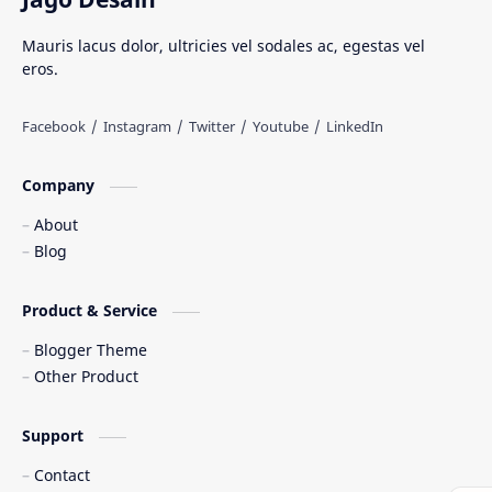
Senjata Tradisional
Suku Bangsa
Mauris lacus dolor, ultricies vel sodales ac, egestas vel
eros.
Tarian Tradisional
Tempat Wisata
Web freelancer
Wisata Indonesia
Company
About
Blog
Product & Service
Blogger Theme
Other Product
Support
Contact