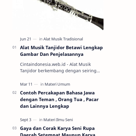
Alat Musik Tanjidor Betawi Lengkap
Gambar Dan Penjelasannya
Cintaindonesia.web.id - Alat Musik
Tanjidor berkembang dengan seiring
perkembangan kesenian orkes betawi
yang mulai marak diabad ke-19.
Keseni…
Contoh Percakapan Bahasa Jawa
dengan Teman , Orang Tua , Pacar
dan Lainnya Lengkap
Gaya dan Corak Karya Seni Rupa
Daerah Setempat Maupun Karya