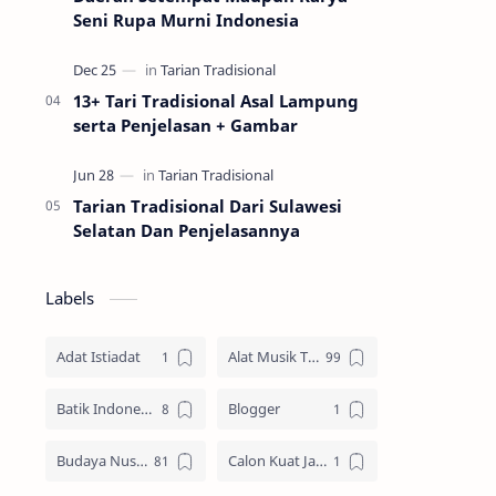
Seni Rupa Murni Indonesia
13+ Tari Tradisional Asal Lampung
serta Penjelasan + Gambar
Tarian Tradisional Dari Sulawesi
Selatan Dan Penjelasannya
Labels
Adat Istiadat
Alat Musik Tradisional
Batik Indonesia
Blogger
Budaya Nusantara
Calon Kuat Jadi Panglima TNI