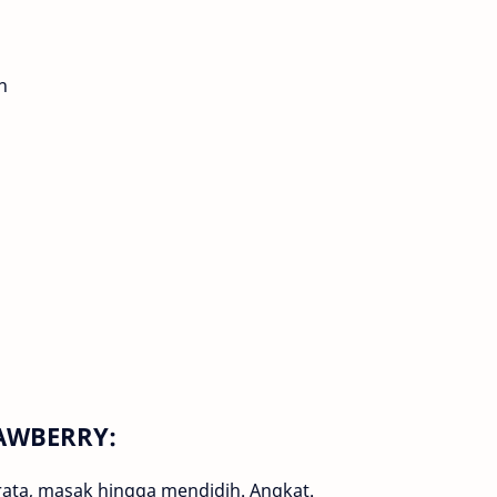
h
AWBERRY:
rata, masak hingga mendidih. Angkat.