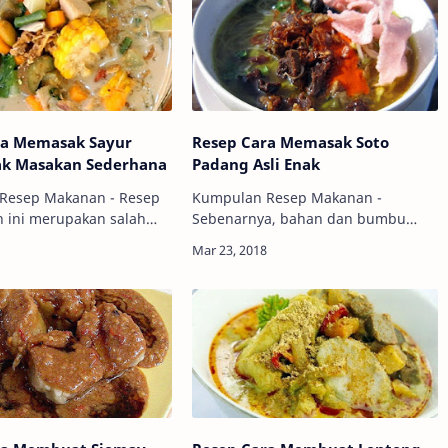
ra Memasak Sayur
Resep Cara Memasak Soto
ak Masakan Sederhana
Padang Asli Enak
Resep Makanan - Resep
Kumpulan Resep Makanan -
h ini merupakan salah
Sebenarnya, bahan dan bumbu
isional yang
yang digunakan mirip dengan
k dimodifikasi sesuai
resep masakan dari daerah lain.
han sayuran yang
Yang membuat resep soto asli
 bis…
padang ini mempunyai citarasa
kha…