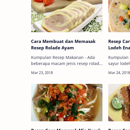
Cara Membuat dan Memasak
Resep Ca
Resep Rolade Ayam
Lodeh En
Kumpulan Resep Makanan - Ada
Kumpulan 
beberapa macam jenis resep rolade
sayur lode
yang saat ini populer di tengah
satu resep sayur trad
masyarakat, seperti dipanggang,
mudah untu
dikukus saja atau dikukus sampai
selera. Bahan ba
matang kemudian…
digunakan