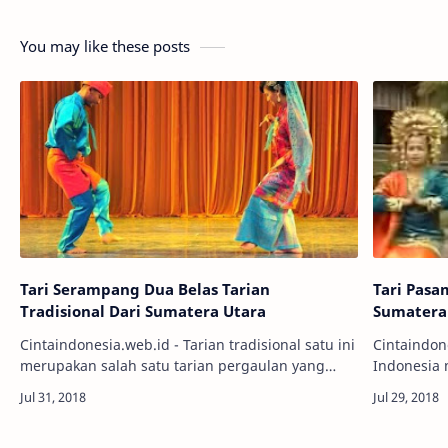
You may like these posts
Tari Serampang Dua Belas Tarian
Tari Pasa
Tradisional Dari Sumatera Utara
Sumatera
Cintaindonesia.web.id - Tarian tradisional satu ini
Cintaindon
merupakan salah satu tarian pergaulan yang
Indonesia 
berasal dari Serdang Bedagai, Sumatera Utara.
menyambut kedatangan tamunya. Hal te
Namanya adalah Tari Serampang Dua Bela…
dapat dipresen
seremonia