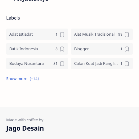
Labels
Adat Istiadat
Alat Musik Tradisional
Batik Indonesia
Blogger
Budaya Nusantara
Calon Kuat Jadi Panglima TNI
Jasa website
Materi Ilmu Seni
Materi Umum
Pakaian Adat
Peninggalan Nusantara
Resep Masakan
Rumah Adat
Sejarah di Indonesia
Jago Desain
Senjata Tradisional
Suku Bangsa