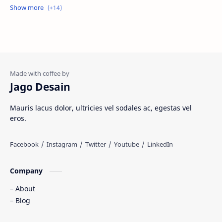
Jasa website
Materi Ilmu Seni
Materi Umum
Pakaian Adat
Peninggalan Nusantara
Resep Masakan
Rumah Adat
Sejarah di Indonesia
Jago Desain
Senjata Tradisional
Suku Bangsa
Mauris lacus dolor, ultricies vel sodales ac, egestas vel
eros.
Tarian Tradisional
Tempat Wisata
Web freelancer
Wisata Indonesia
Company
About
Blog