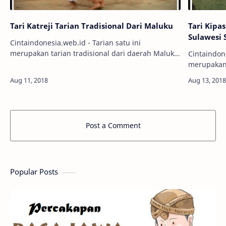
Tari Katreji Tarian Tradisional Dari Maluku
Tari Kipa
Sulawesi 
Cintaindonesia.web.id - Tarian satu ini
merupakan tarian tradisional dari daerah Maluku
Cintaindone
yang dilakukan secara berpasangan. Namanya
merupakan 
adalah Tari Katreji. Apakah Tari Katreji it…
dari Gowa,
Post a Comment
Popular Posts