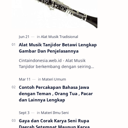
Alat Musik Tanjidor Betawi Lengkap
Gambar Dan Penjelasannya
Cintaindonesia.web.id - Alat Musik
Tanjidor berkembang dengan seiring
perkembangan kesenian orkes betawi
yang mulai marak diabad ke-19.
Keseni…
Contoh Percakapan Bahasa Jawa
dengan Teman , Orang Tua , Pacar
dan Lainnya Lengkap
Gaya dan Corak Karya Seni Rupa
Daerah Setempat Maupun Karya