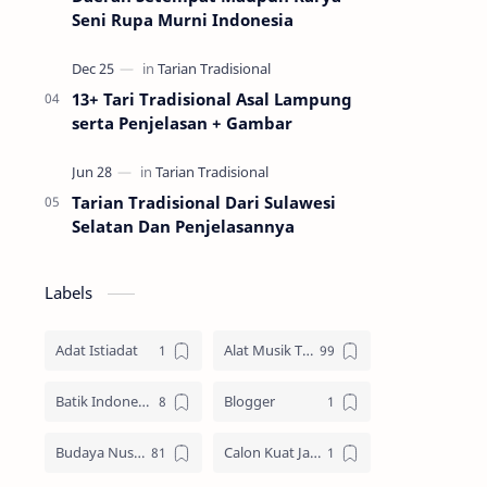
Seni Rupa Murni Indonesia
13+ Tari Tradisional Asal Lampung
serta Penjelasan + Gambar
Tarian Tradisional Dari Sulawesi
Selatan Dan Penjelasannya
Labels
Adat Istiadat
Alat Musik Tradisional
Batik Indonesia
Blogger
Budaya Nusantara
Calon Kuat Jadi Panglima TNI