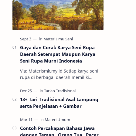
Gaya dan Corak Karya Seni Rupa
Daerah Setempat Maupun Karya
Seni Rupa Murni Indonesia
Via: Materismk.my.id Setiap karya seni
rupa di berbagai daerah memiliki
keunikan tersendiri. Seni rupa sendiri
adalah ekspresi estetik hasil kar…
13+ Tari Tradisional Asal Lampung
serta Penjelasan + Gambar
Contoh Percakapan Bahasa Jawa
dengan Teman , Orang Tua , Pacar