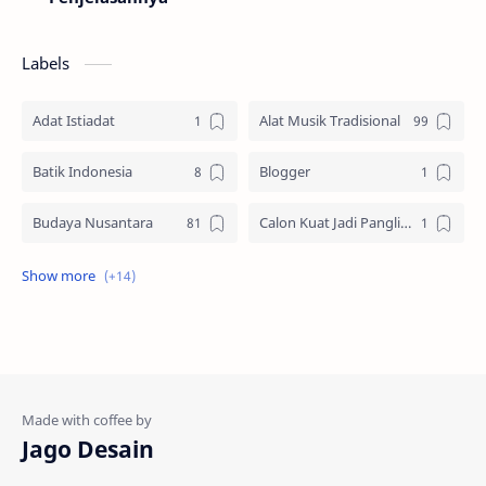
Labels
Adat Istiadat
Alat Musik Tradisional
Batik Indonesia
Blogger
Budaya Nusantara
Calon Kuat Jadi Panglima TNI
Jasa website
Materi Ilmu Seni
Materi Umum
Pakaian Adat
Peninggalan Nusantara
Resep Masakan
Rumah Adat
Sejarah di Indonesia
Jago Desain
Senjata Tradisional
Suku Bangsa