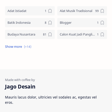
Adat Istiadat
Alat Musik Tradisional
Batik Indonesia
Blogger
Budaya Nusantara
Calon Kuat Jadi Panglima TNI
Jasa website
Materi Ilmu Seni
Materi Umum
Pakaian Adat
Peninggalan Nusantara
Resep Masakan
Rumah Adat
Sejarah di Indonesia
Jago Desain
Senjata Tradisional
Suku Bangsa
Mauris lacus dolor, ultricies vel sodales ac, egestas vel
eros.
Tarian Tradisional
Tempat Wisata