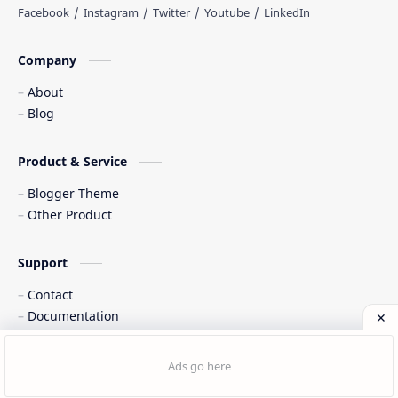
Web freelancer
Wisata Indonesia
Company
About
Blog
Product & Service
Blogger Theme
Other Product
Support
Contact
Documentation
©
2026
‧
Cinta Indonesia
. All rights reserved.
Post a Comment