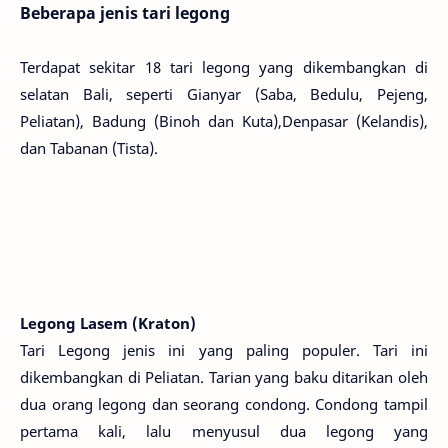
Beberapa jenis tari legong
Terdapat sekitar 18 tari legong yang dikembangkan di
selatan Bali, seperti Gianyar (Saba, Bedulu, Pejeng,
Peliatan), Badung (Binoh dan Kuta),Denpasar (Kelandis),
dan Tabanan (Tista).
Legong Lasem (Kraton)
Tari Legong jenis ini yang paling populer. Tari ini
dikembangkan di Peliatan. Tarian yang baku ditarikan oleh
dua orang legong dan seorang condong. Condong tampil
pertama kali, lalu menyusul dua legong yang