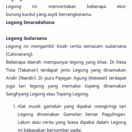
Legong ini menceritakan beberapa ekor
burung kuntul yang asyik bercengkerama.
Legong Smaradahana
Legong Sudarsana
Legong ini mengambil kisah cerita semacam sudarsana
(Calonarang).
Beberapa daerah mempunyai legong yang khas. Di Desa
Tista (Tabanan) terdapat jenis Legong yang dinamakan
Andir (Nandir). Di pura Pajegan Agung (Ketewel) terdapat
juga tari legong yang memakai topeng dinamakan
Sanghyang Legong atau Topeng Legong.
Alat musik gamelan yang dipakai mengiringi tari
Legong dinamakan Gamelan Semar Pagulingan.
Lakon atau cerita yang biasa dipakai dalam Legong
ini kebayakan bersumber pada: