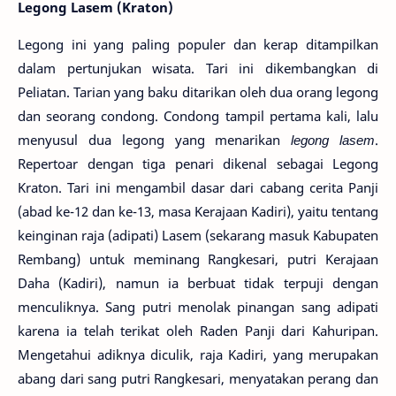
Legong Lasem (Kraton)
Legong ini yang paling populer dan kerap ditampilkan
dalam pertunjukan wisata. Tari ini dikembangkan di
Peliatan. Tarian yang baku ditarikan oleh dua orang legong
dan seorang condong. Condong tampil pertama kali, lalu
menyusul dua legong yang menarikan
legong lasem
.
Repertoar dengan tiga penari dikenal sebagai Legong
Kraton. Tari ini mengambil dasar dari cabang cerita Panji
(abad ke-12 dan ke-13, masa Kerajaan Kadiri), yaitu tentang
keinginan raja (adipati) Lasem (sekarang masuk Kabupaten
Rembang) untuk meminang Rangkesari, putri Kerajaan
Daha (Kadiri), namun ia berbuat tidak terpuji dengan
menculiknya. Sang putri menolak pinangan sang adipati
karena ia telah terikat oleh Raden Panji dari Kahuripan.
Mengetahui adiknya diculik, raja Kadiri, yang merupakan
abang dari sang putri Rangkesari, menyatakan perang dan