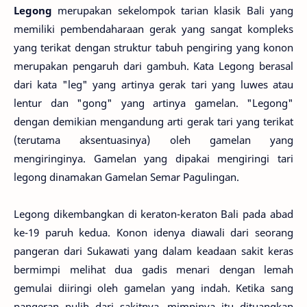
Legong
merupakan sekelompok tarian klasik Bali yang
memiliki pembendaharaan gerak yang sangat kompleks
yang terikat dengan struktur tabuh pengiring yang konon
merupakan pengaruh dari gambuh. Kata Legong berasal
dari kata "leg" yang artinya gerak tari yang luwes atau
lentur dan "gong" yang artinya gamelan. "Legong"
dengan demikian mengandung arti gerak tari yang terikat
(terutama aksentuasinya) oleh gamelan yang
mengiringinya. Gamelan yang dipakai mengiringi tari
legong dinamakan Gamelan Semar Pagulingan.
Legong dikembangkan di keraton-keraton Bali pada abad
ke-19 paruh kedua. Konon idenya diawali dari seorang
pangeran dari Sukawati yang dalam keadaan sakit keras
bermimpi melihat dua gadis menari dengan lemah
gemulai diiringi oleh gamelan yang indah. Ketika sang
pangeran pulih dari sakitnya, mimpinya itu dituangkan