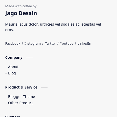
Rumah Adat
Sejarah di Indonesia
Jago Desain
Senjata Tradisional
Suku Bangsa
Mauris lacus dolor, ultricies vel sodales ac, egestas vel
eros.
Tarian Tradisional
Tempat Wisata
Web freelancer
Wisata Indonesia
Company
About
Blog
Product & Service
Blogger Theme
Other Product
Support