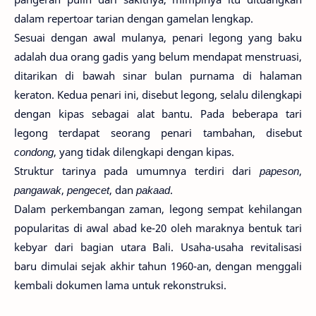
dalam repertoar tarian dengan gamelan lengkap.
Sesuai dengan awal mulanya, penari legong yang baku
adalah dua orang gadis yang belum mendapat menstruasi,
ditarikan di bawah sinar bulan purnama di halaman
keraton. Kedua penari ini, disebut legong, selalu dilengkapi
dengan kipas sebagai alat bantu. Pada beberapa tari
legong terdapat seorang penari tambahan, disebut
condong
, yang tidak dilengkapi dengan kipas.
Struktur tarinya pada umumnya terdiri dari
papeson
,
pangawak
,
pengecet
, dan
pakaad
.
Dalam perkembangan zaman, legong sempat kehilangan
popularitas di awal abad ke-20 oleh maraknya bentuk tari
kebyar dari bagian utara Bali. Usaha-usaha revitalisasi
baru dimulai sejak akhir tahun 1960-an, dengan menggali
kembali dokumen lama untuk rekonstruksi.