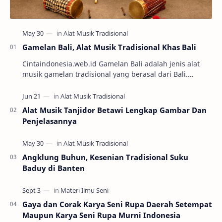
Gamelan Bali, Alat Musik Tradisional Khas Bali
Cintaindonesia.web.id Gamelan Bali adalah jenis alat
musik gamelan tradisional yang berasal dari Bali.
Gamelan Bali ini mempunyai beberapa per…
Alat Musik Tanjidor Betawi Lengkap Gambar Dan
Penjelasannya
Angklung Buhun, Kesenian Tradisional Suku
Baduy di Banten
Gaya dan Corak Karya Seni Rupa Daerah Setempat
Maupun Karya Seni Rupa Murni Indonesia