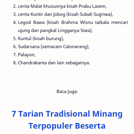
cerita Malat khususnya kisah Prabu Lasem,
cerita Kuntir dan Jobog (kisah Subali Sugriwa),
Legod Bawa (kisah Brahma Wisnu tatkala mencari
ujung dan pangkal Lingganya Siwa),
Kuntul (kisah burung),
Sudarsana (semacam Calonarang),
Palayon,
Chandrakanta dan lain sebagainya.
Baca Juga:
7 Tarian Tradisional Minang
Terpopuler Beserta