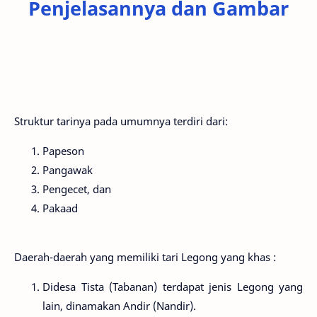
Penjelasannya dan Gambar
Struktur tarinya pada umumnya terdiri dari:
Papeson
Pangawak
Pengecet, dan
Pakaad
Daerah-daerah yang memiliki tari Legong yang khas :
Didesa Tista (Tabanan) terdapat jenis Legong yang
lain, dinamakan Andir (Nandir).