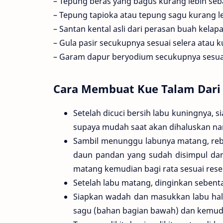
– Tepung beras yang bagus kurang lebih se
– Tepung tapioka atau tepung sagu kurang l
– Santan kental asli dari perasan buah kelap
– Gula pasir secukupnya sesuai selera atau 
– Garam dapur beryodium secukupnya sesuai s
Cara Membuat Kue Talam Dari
Setelah dicuci bersih labu kuningnya,
supaya mudah saat akan dihaluskan na
Sambil menunggu labunya matang, re
daun pandan yang sudah disimpul da
matang kemudian bagi rata sesuai resep
Setelah labu matang, dinginkan sebent
Siapkan wadah dan masukkan labu hal
sagu (bahan bagian bawah) dan kemudi