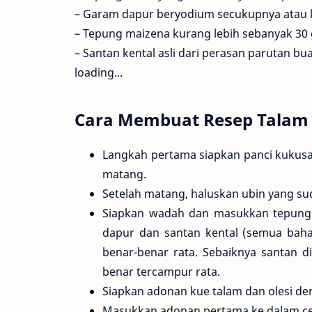
– Garam dapur beryodium secukupnya atau ku
– Tepung maizena kurang lebih sebanyak 30 
– Santan kental asli dari perasan parutan bu
loading...
Cara Membuat Resep Talam U
Langkah pertama siapkan panci kukus
matang.
Setelah matang, haluskan ubin yang su
Siapkan wadah dan masukkan tepung 
dapur dan santan kental (semua bah
benar-benar rata. Sebaiknya santan di
benar tercampur rata.
Siapkan adonan kue talam dan olesi de
Masukkan adonan pertama ke dalam cet