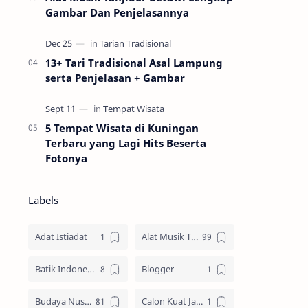
Gambar Dan Penjelasannya
13+ Tari Tradisional Asal Lampung
serta Penjelasan + Gambar
5 Tempat Wisata di Kuningan
Terbaru yang Lagi Hits Beserta
Fotonya
Labels
Adat Istiadat
Alat Musik Tradisional
Batik Indonesia
Blogger
Budaya Nusantara
Calon Kuat Jadi Panglima TNI