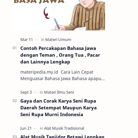
Contoh Percakapan Bahasa Jawa
dengan Teman , Orang Tua , Pacar
dan Lainnya Lengkap
materipedia.my.id Cara Lain Cepat
Menguasai Bahasa Jawa Bahasa apapun
jika dipraktikkan dengan cara
percakapan maka semakin mudah untuk
dikuasai. Sa…
Gaya dan Corak Karya Seni Rupa
Daerah Setempat Maupun Karya
Seni Rupa Murni Indonesia
Alat Musik Tanjidor Betawi Lengkap