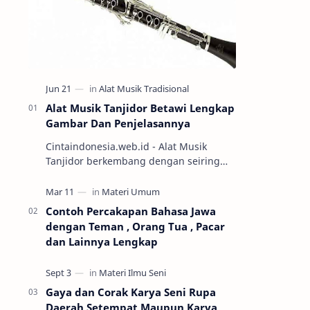
Alat Musik Tanjidor Betawi Lengkap
Gambar Dan Penjelasannya
Cintaindonesia.web.id - Alat Musik
Tanjidor berkembang dengan seiring
perkembangan kesenian orkes betawi
yang mulai marak diabad ke-19.
Keseni…
Contoh Percakapan Bahasa Jawa
dengan Teman , Orang Tua , Pacar
dan Lainnya Lengkap
Gaya dan Corak Karya Seni Rupa
Daerah Setempat Maupun Karya