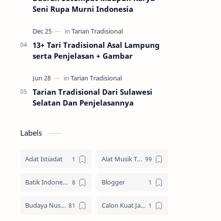
Seni Rupa Murni Indonesia
13+ Tari Tradisional Asal Lampung
serta Penjelasan + Gambar
Tarian Tradisional Dari Sulawesi
Selatan Dan Penjelasannya
Labels
Adat Istiadat
Alat Musik Tradisional
Batik Indonesia
Blogger
Budaya Nusantara
Calon Kuat Jadi Panglima TNI