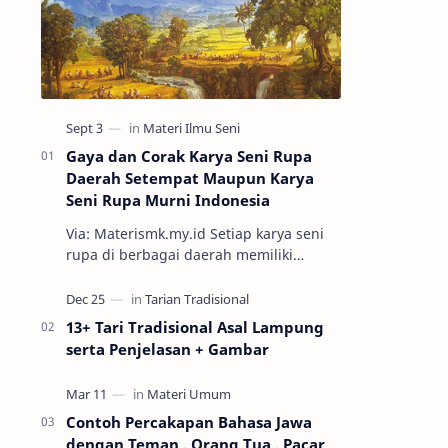
Gaya dan Corak Karya Seni Rupa
Daerah Setempat Maupun Karya
Seni Rupa Murni Indonesia
Via: Materismk.my.id Setiap karya seni
rupa di berbagai daerah memiliki
keunikan tersendiri. Seni rupa sendiri
adalah ekspresi estetik hasil kar…
13+ Tari Tradisional Asal Lampung
serta Penjelasan + Gambar
Contoh Percakapan Bahasa Jawa
dengan Teman , Orang Tua , Pacar