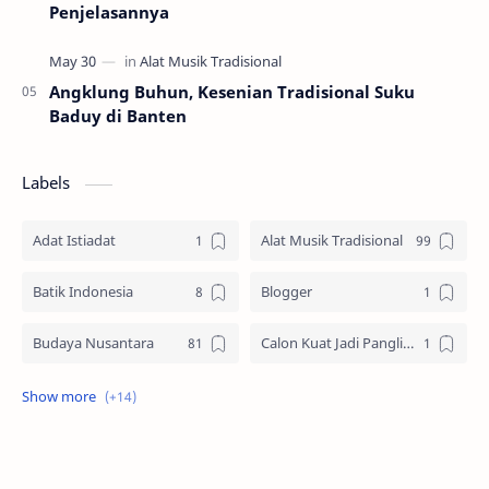
Penjelasannya
Angklung Buhun, Kesenian Tradisional Suku
Baduy di Banten
Labels
Adat Istiadat
Alat Musik Tradisional
Batik Indonesia
Blogger
Budaya Nusantara
Calon Kuat Jadi Panglima TNI
Jasa website
Materi Ilmu Seni
Materi Umum
Pakaian Adat