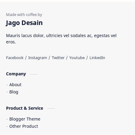
Peninggalan Nusantara
Resep Masakan
Rumah Adat
Sejarah di Indonesia
Jago Desain
Senjata Tradisional
Suku Bangsa
Mauris lacus dolor, ultricies vel sodales ac, egestas vel
eros.
Tarian Tradisional
Tempat Wisata
Web freelancer
Wisata Indonesia
Company
About
Blog
Product & Service
Blogger Theme
Other Product