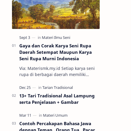
Gaya dan Corak Karya Seni Rupa
Daerah Setempat Maupun Karya
Seni Rupa Murni Indonesia
Via: Materismk.my.id Setiap karya seni
rupa di berbagai daerah memiliki
keunikan tersendiri. Seni rupa sendiri
adalah ekspresi estetik hasil kar…
13+ Tari Tradisional Asal Lampung
serta Penjelasan + Gambar
Contoh Percakapan Bahasa Jawa
dengan Teman , Orang Tua , Pacar