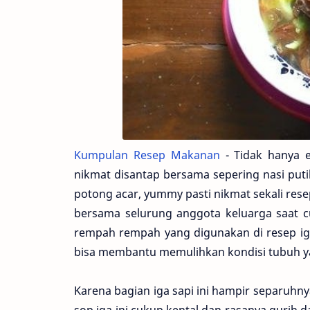
Kumpulan Resep Makanan
- Tidak hanya e
nikmat disantap bersama sepering nasi pu
potong acar, yummy pasti nikmat sekali resep 
bersama selurung anggota keluarga saat c
rempah rempah yang digunakan di resep iga
bisa membantu memulihkan kondisi tubuh yan
Karena bagian iga sapi ini hampir separuhny
sop iga ini cukup kental dan rasanya gurih 