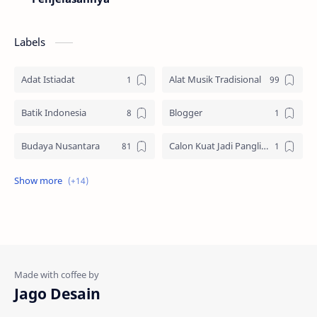
Labels
Adat Istiadat
Alat Musik Tradisional
Batik Indonesia
Blogger
Budaya Nusantara
Calon Kuat Jadi Panglima TNI
Jasa website
Materi Ilmu Seni
Materi Umum
Pakaian Adat
Peninggalan Nusantara
Resep Masakan
Rumah Adat
Sejarah di Indonesia
Jago Desain
Senjata Tradisional
Suku Bangsa