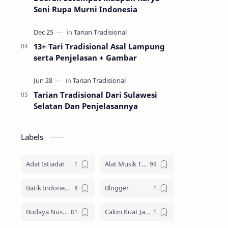
Seni Rupa Murni Indonesia
13+ Tari Tradisional Asal Lampung
serta Penjelasan + Gambar
Tarian Tradisional Dari Sulawesi
Selatan Dan Penjelasannya
Labels
Adat Istiadat
Alat Musik Tradisional
Batik Indonesia
Blogger
Budaya Nusantara
Calon Kuat Jadi Panglima TNI