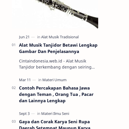
Alat Musik Tanjidor Betawi Lengkap
Gambar Dan Penjelasannya
Cintaindonesia.web.id - Alat Musik
Tanjidor berkembang dengan seiring
perkembangan kesenian orkes betawi
yang mulai marak diabad ke-19.
Keseni…
Contoh Percakapan Bahasa Jawa
dengan Teman , Orang Tua , Pacar
dan Lainnya Lengkap
Gaya dan Corak Karya Seni Rupa
Daerah Setempat Maupun Karya