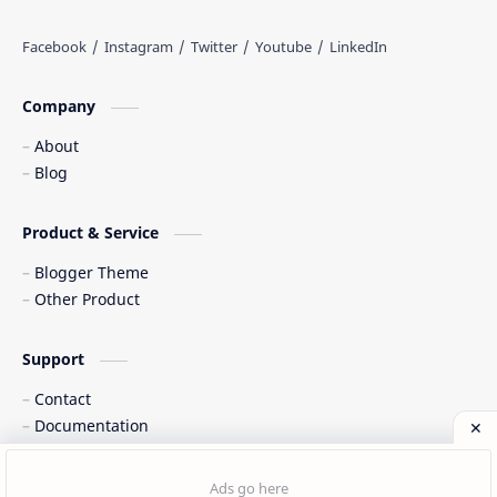
Web freelancer
Wisata Indonesia
Company
About
Blog
Product & Service
Blogger Theme
Other Product
Support
Contact
Documentation
©
2026
‧
Cinta Indonesia
. All rights reserved.
Post a Comment