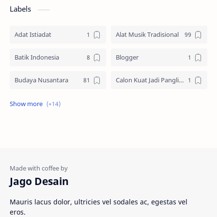
Labels
Adat Istiadat
Alat Musik Tradisional
Batik Indonesia
Blogger
Budaya Nusantara
Calon Kuat Jadi Panglima TNI
Jasa website
Materi Ilmu Seni
Materi Umum
Pakaian Adat
Peninggalan Nusantara
Resep Masakan
Rumah Adat
Sejarah di Indonesia
Jago Desain
Senjata Tradisional
Suku Bangsa
Mauris lacus dolor, ultricies vel sodales ac, egestas vel
eros.
Tarian Tradisional
Tempat Wisata