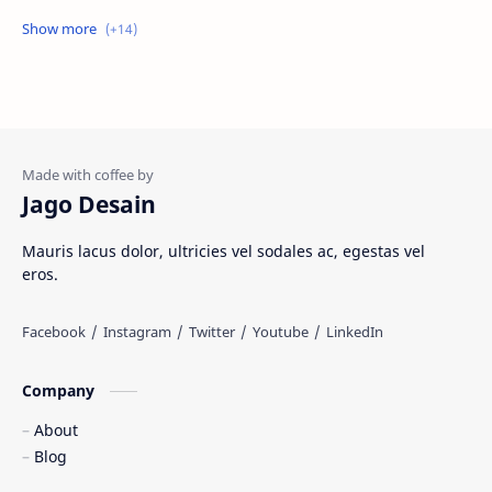
Jasa website
Materi Ilmu Seni
Materi Umum
Pakaian Adat
Peninggalan Nusantara
Resep Masakan
Rumah Adat
Sejarah di Indonesia
Jago Desain
Senjata Tradisional
Suku Bangsa
Mauris lacus dolor, ultricies vel sodales ac, egestas vel
eros.
Tarian Tradisional
Tempat Wisata
Web freelancer
Wisata Indonesia
Company
About
Blog