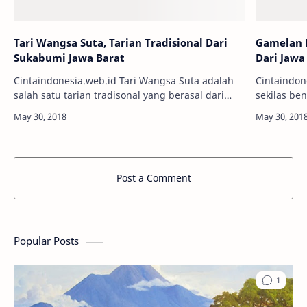
Tari Wangsa Suta, Tarian Tradisional Dari
Gamelan 
Sukabumi Jawa Barat
Dari Jawa
Cintaindonesia.web.id Tari Wangsa Suta adalah
Cintaindonesi
salah satu tarian tradisonal yang berasal dari
sekilas be
Jawa Barat yang ditampilkan secara berkelompok.
namun yang membedakannya adalah pad
Tari Wangsa Suta ini merupakan s…
yang dihas
m…
Post a Comment
Popular Posts