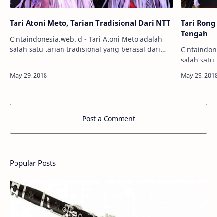
Tari Atoni Meto, Tarian Tradisional Dari NTT
Tari Rong
Tengah
Cintaindonesia.web.id - Tari Atoni Meto adalah
salah satu tarian tradisional yang berasal dari
Cintaindonesia.we
Nusa Tenggara Timur (NTT). Tarian ini
salah satu 
merupakan gambaran dari para pemuda Suku…
Tengah. Ta
Post a Comment
Popular Posts