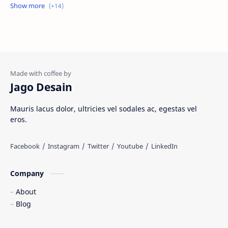
Jasa website
Materi Ilmu Seni
Materi Umum
Pakaian Adat
Peninggalan Nusantara
Resep Masakan
Rumah Adat
Sejarah di Indonesia
Jago Desain
Senjata Tradisional
Suku Bangsa
Mauris lacus dolor, ultricies vel sodales ac, egestas vel
eros.
Tarian Tradisional
Tempat Wisata
Web freelancer
Wisata Indonesia
Company
About
Blog