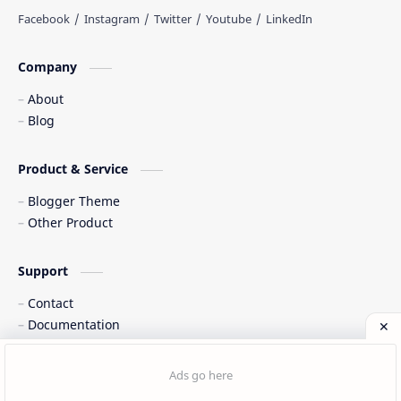
Web freelancer
Wisata Indonesia
Company
About
Blog
Product & Service
Blogger Theme
Other Product
Support
Contact
Documentation
©
2026
‧
Cinta Indonesia
. All rights reserved.
Post a Comment