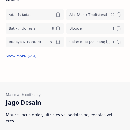
Adat Istiadat
Alat Musik Tradisional
Batik Indonesia
Blogger
Budaya Nusantara
Calon Kuat Jadi Panglima TNI
Jasa website
Materi Ilmu Seni
Materi Umum
Pakaian Adat
Peninggalan Nusantara
Resep Masakan
Rumah Adat
Sejarah di Indonesia
Jago Desain
Senjata Tradisional
Suku Bangsa
Mauris lacus dolor, ultricies vel sodales ac, egestas vel
eros.
Tarian Tradisional
Tempat Wisata