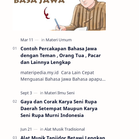
Contoh Percakapan Bahasa Jawa
dengan Teman , Orang Tua , Pacar
dan Lainnya Lengkap
materipedia.my.id Cara Lain Cepat
Menguasai Bahasa Jawa Bahasa apapun
jika dipraktikkan dengan cara
percakapan maka semakin mudah untuk
dikuasai. Sa…
Gaya dan Corak Karya Seni Rupa
Daerah Setempat Maupun Karya
Seni Rupa Murni Indonesia
Alat Musik Tanjidor Betawi Lengkap