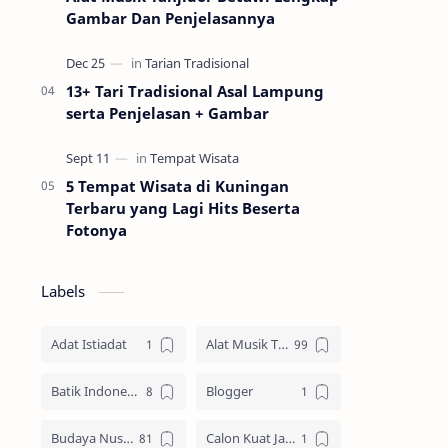
Gambar Dan Penjelasannya
13+ Tari Tradisional Asal Lampung
serta Penjelasan + Gambar
5 Tempat Wisata di Kuningan
Terbaru yang Lagi Hits Beserta
Fotonya
Labels
Adat Istiadat
Alat Musik Tradisional
Batik Indonesia
Blogger
Budaya Nusantara
Calon Kuat Jadi Panglima TNI