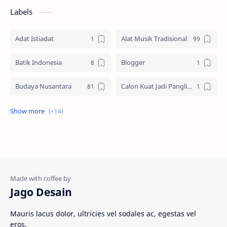
Labels
Adat Istiadat
Alat Musik Tradisional
Batik Indonesia
Blogger
Budaya Nusantara
Calon Kuat Jadi Panglima TNI
Jasa website
Materi Ilmu Seni
Materi Umum
Pakaian Adat
Peninggalan Nusantara
Resep Masakan
Rumah Adat
Sejarah di Indonesia
Jago Desain
Senjata Tradisional
Suku Bangsa
Mauris lacus dolor, ultricies vel sodales ac, egestas vel
eros.