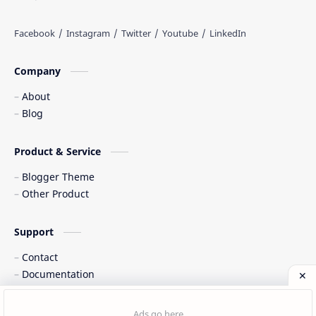
Tarian Tradisional
Tempat Wisata
Web freelancer
Wisata Indonesia
Company
About
Blog
Product & Service
Blogger Theme
Other Product
Support
Contact
Documentation
©
2026
‧
Cinta Indonesia
. All rights reserved.
Post a Comment