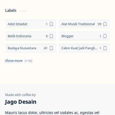
Labels
Adat Istiadat
Alat Musik Tradisional
Batik Indonesia
Blogger
Budaya Nusantara
Calon Kuat Jadi Panglima TNI
Jasa website
Materi Ilmu Seni
Materi Umum
Pakaian Adat
Peninggalan Nusantara
Resep Masakan
Rumah Adat
Sejarah di Indonesia
Jago Desain
Senjata Tradisional
Suku Bangsa
Mauris lacus dolor, ultricies vel sodales ac, egestas vel