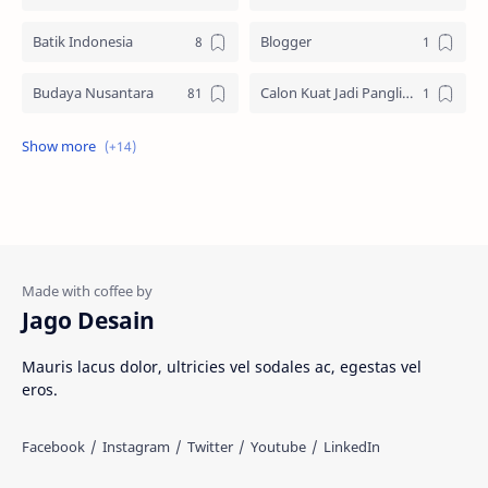
Batik Indonesia
Blogger
Budaya Nusantara
Calon Kuat Jadi Panglima TNI
Jasa website
Materi Ilmu Seni
Materi Umum
Pakaian Adat
Peninggalan Nusantara
Resep Masakan
Rumah Adat
Sejarah di Indonesia
Jago Desain
Senjata Tradisional
Suku Bangsa
Mauris lacus dolor, ultricies vel sodales ac, egestas vel
eros.
Tarian Tradisional
Tempat Wisata
Web freelancer
Wisata Indonesia