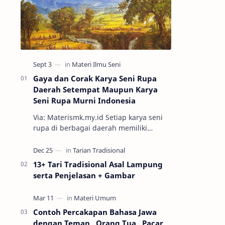
Gaya dan Corak Karya Seni Rupa
Daerah Setempat Maupun Karya
Seni Rupa Murni Indonesia
Via: Materismk.my.id Setiap karya seni
rupa di berbagai daerah memiliki
keunikan tersendiri. Seni rupa sendiri
adalah ekspresi estetik hasil kar…
13+ Tari Tradisional Asal Lampung
serta Penjelasan + Gambar
Contoh Percakapan Bahasa Jawa
dengan Teman , Orang Tua , Pacar