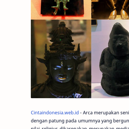
Cintaindonesia.web.id
- Arca merupakan sen
dengan patung pada umumnya yang berguna s
nilai religius dikarenakan merupakan med