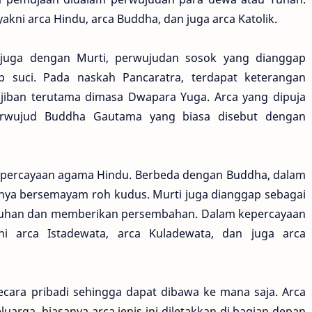
, yakni arca Hindu, arca Buddha, dan juga arca Katolik.
juga dengan Murti, perwujudan sosok yang dianggap
ap suci. Pada naskah Pancaratra, terdapat keterangan
iban terutama dimasa Dwapara Yuga. Arca yang dipuja
erwujud Buddha Gautama yang biasa disebut dengan
epercayaan agama Hindu. Berbeda dengan Buddha, dalam
amnya bersemayam roh kudus. Murti juga dianggap sebagai
Tuhan dan memberikan persembahan. Dalam kepercayaan
kni arca Istadewata, arca Kuladewata, dan juga arca
secara pribadi sehingga dapat dibawa ke mana saja. Arca
uarga, biasanya arca jenis ini diletakkan di bagian depan