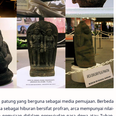
i patung yang berguna sebagai media pemujaan. Berbeda
ebagai hiburan bersifat profran, arca mempunyai nilai-
ia pemujaan didalam perwujudan para dewa atau Tuhan.