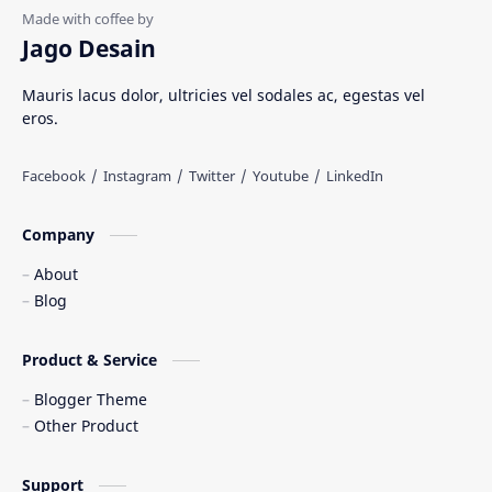
Rumah Adat
Sejarah di Indonesia
Jago Desain
Senjata Tradisional
Suku Bangsa
Mauris lacus dolor, ultricies vel sodales ac, egestas vel
eros.
Tarian Tradisional
Tempat Wisata
Web freelancer
Wisata Indonesia
Company
About
Blog
Product & Service
Blogger Theme
Other Product
Support