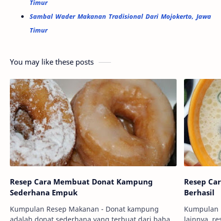
Timur
Sambal Wader Makanan Tradisional Dari Mojokerto, Jawa
Timur
You may like these posts
Resep Cara Membuat Donat Kampung
Resep Ca
Sederhana Empuk
Berhasil
Kumpulan Resep Makanan - Donat kampung
Kumpulan R
adalah donat sederhana yang terbuat dari bahan
lainnya, r