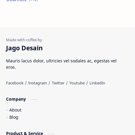
Materi Umum
Pakaian Adat
Peninggalan Nusantara
Resep Masakan
Rumah Adat
Sejarah di Indonesia
Jago Desain
Senjata Tradisional
Suku Bangsa
Mauris lacus dolor, ultricies vel sodales ac, egestas vel
eros.
Tarian Tradisional
Tempat Wisata
Web freelancer
Wisata Indonesia
Company
About
Blog
Product & Service